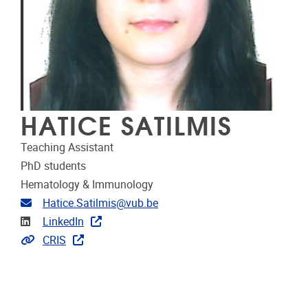
HATICE SATILMIS
Teaching Assistant
PhD students
Hematology & Immunology
Email address
Hatice.Satilmis@vub.be
Linkedin
LinkedIn
Link to CRIS
CRIS