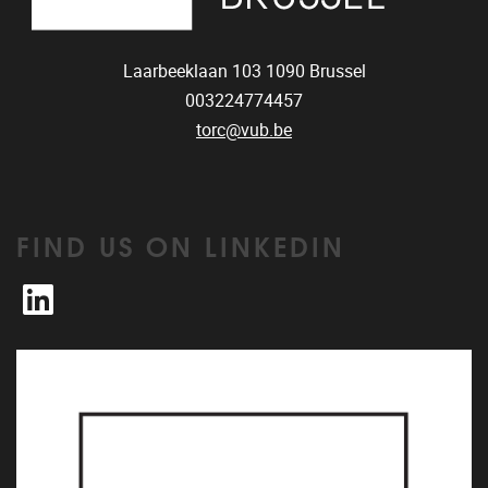
Laarbeeklaan 103
1090
Brussel
003224774457
torc@vub.be
FIND US ON LINKEDIN
LinkedIn