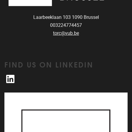
Laarbeeklaan 103
1090
Brussel
003224774457
torc@vub.be
FIND US ON LINKEDIN
LinkedIn