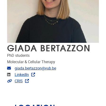
GIADA BERTAZZON
PhD students
Molecular & Cellular Therapy
Email address
giada.bertazzon@vub.be
Linkedin
LinkedIn
Link to CRIS
CRIS